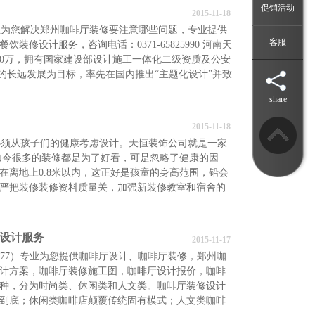
促销活动
2015-11-18
为您解决郑州咖啡厅装修要注意哪些问题，专业提供
客服
修设计服务，咨询电话：0371-65825990 河南天
600万，拥有国家建设部设计施工一体化二级资质及公安
”的长远发展为目标，率先在国内推出“主题化设计”并致
share
2015-11-18
须从孩子们的健康考虑设计。天恒装饰公司就是一家
如今很多的装修都是为了好看，可是忽略了健康的因
在离地上0.8米以内，这正好是孩童的身高范围，铅会
严把装修装修资料质量关，加强新装修教室和宿舍的
设计服务
2015-11-17
-8377）专业为您提供咖啡厅设计、咖啡厅装修，郑州咖
计方案，咖啡厅装修施工图，咖啡厅设计报价，咖啡
种，分为时尚类、休闲类和人文类。咖啡厅装修设计
到底；休闲类咖啡店颠覆传统固有模式；人文类咖啡