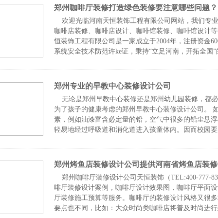
郑州咖啡厅装修打造绿色装修要注意哪些问题？
欢迎光临河南天恒装饰工程有限公司网站，我们专业
咖啡店装修、咖啡店设计、咖啡馆装修、咖啡馆设计等餐饮装
恒装饰工程有限公司是一家成立于2004年，注册资金
系统安全技术防范许ke证，秉持“立足河南，开拓全国
力
郑州专业的早教中心装修设计公司
无论是郑州早教中心装修还是郑州幼儿园装修，都必
为了孩子的健康考虑的郑州早教中心装修设计公司。 
素，例如油漆富含必定量的铅，空气中很多的铅尘悬浮
轻易地经过呼吸道和消化道进入孩童体内。因而校园要
通风。
郑州烤鱼店装修设计公司提供河南省烤鱼店装修
郑州咖啡厅装修设计公司天恒装饰（TEL:400-777
啡厅装修设计案例，咖啡厅设计效果图，咖啡厅平面设
厅装修施工预算等服务。咖啡厅的装修设计风格又很多
要点也不同，比如：大众时尚类咖啡店将普及时尚进行