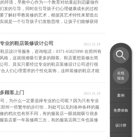
的环境，早教中心作为一个教育对幼童起到启蒙做作
们发的引导，同时在引导孩子们心理健康成长的过程
要了解好早教装修的艺术，根据其艺术特性来塑造出
实就是一个引导孩子们发散思维，让孩子们能够获得
专业的鞋店装修设计公司
2015-11-19
等服务，咨询电话：0371-65825990 在郑州有
风格，这就很难吸引更多的顾客。鞋店要想装修出简
公司。其实只要经过专业的鞋店装修设计公司进行很
符合人们心理需求的个性化装饰，这样装修的鞋店才能
在线
报名
多顾客上门
2015-11-19
案例
司，为什么一定要选择专业的公司呢？因为只有专业
在郑州一些繁华的步行街，到处可以见到各种各样的服
免费体验
修的档次也有所不同，有的服装店一眼就能吸引很多
服装店要一年装修两三次，有的服装店两三年也装修
设计师