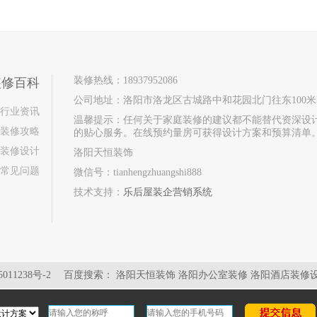
装修热线：18937952086
装修百科
公司地址：洛阳市洛龙区古城路中和花园北门往东100米
行业资讯
温馨提示：任何关于家庭装修的建议都不能替代资深设
装修攻略
的贴心服务。在线预约量房可获得设计方案和预算清单
装修设计
洛阳天恒装饰
常见问题
微信号：tianhengzhuangshi888
技术支持：
乐后屋装企营销系统
011238号-2
百度搜索：
洛阳天恒装饰
洛阳办公室装修
洛阳酒店装修