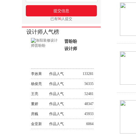
已有
96
人提交
设计师人气榜
晋盼盼
设计师
李效果
作品人气
133281
杨俊亮
作品人气
56335
王亮
作品人气
52481
董娇
作品人气
48347
房巍
作品人气
45933
金亚新
作品人气
6064