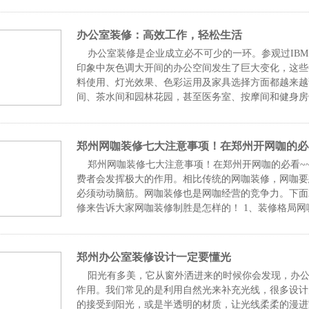
区域需
办公室装修：高效工作，轻松生活
办公室装修是企业成立必不可少的一环。参观过IBM
印象中灰色调大开间的办公空间发生了巨大变化，这些
料使用、灯光效果、色彩运用及家具选择方面都越来越
间、茶水间和园林花园，甚至医务室、按摩间和健身房
越来越人
郑州网咖装修七大注意事项！在郑州开网咖的必看
郑州网咖装修七大注意事项！在郑州开网咖的必看~
费者会发挥极大的作用。相比传统的网咖装修，网咖要
必须动动脑筋。网咖装修也是网咖经营的竞争力。下面
修来告诉大家网咖装修制胜是怎样的！ 1、装修格局
路。每
郑州办公室装修设计一定要懂光
阳光有多美，它从窗外洒进来的时候你会发现，办公
作用。我们常见的是利用自然光来补充光线，很多设计
的接受到阳光，或是半透明的材质，让光线柔柔的漫进