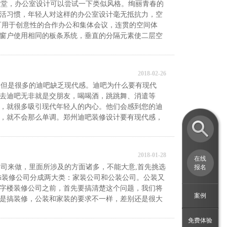
堂，办公室设计可以尝试一下类似风格。绚丽青春的
活习惯，年轻人对这样的办公室设计毫无抵抗力，空
可用于创意性的合作办公和集体会议，连贯的空间体
窗户使用相同的板条系统，垂直的分隔元素使二层空
2018-02-26
但是很多的迪吧缺乏现代感。迪吧为什么要有现代
去迪吧无非就是交朋友，喝喝酒，跳跳舞、消遣等
，就很多吸引现代年轻人的内心。他们会感到您的迪
，就不会那么单调。郑州迪吧装修设计要有现代感，
2018-01-28
在线
司来做，里面所涉及的方面诸多，不能大意,首先挑选
报名
饰装修公司分成两大类：家装公司和公装公司。公装又
字楼装修公司之前，首先要搞清楚这个问题，我们将
案例
是搞装修，公装和家装的要求不一样，差别还是很大
免费体验