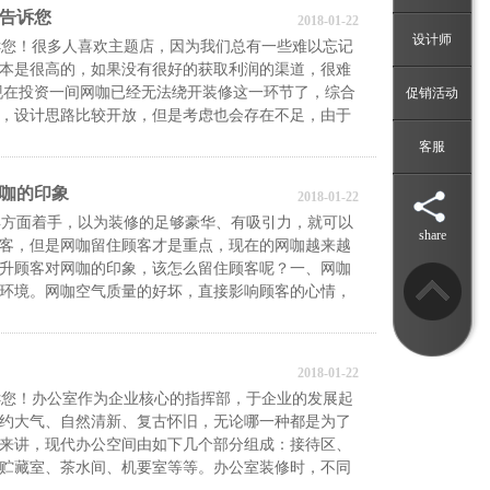
告诉您
2018-01-22
设计师
您！很多人喜欢主题店，因为我们总有一些难以忘记
本是很高的，如果没有很好的获取利润的渠道，很难
现在投资一间网咖已经无法绕开装修这一环节了，综合
促销活动
，设计思路比较开放，但是考虑也会存在不足，由于
客服
咖的印象
2018-01-22
方面着手，以为装修的足够豪华、有吸引力，就可以
share
客，但是网咖留住顾客才是重点，现在的网咖越来越
升顾客对网咖的印象，该怎么留住顾客呢？一、网咖
环境。网咖空气质量的好坏，直接影响顾客的心情，
2018-01-22
您！办公室作为企业核心的指挥部，于企业的发展起
约大气、自然清新、复古怀旧，无论哪一种都是为了
来讲，现代办公空间由如下几个部分组成：接待区、
贮藏室、茶水间、机要室等等。办公室装修时，不同