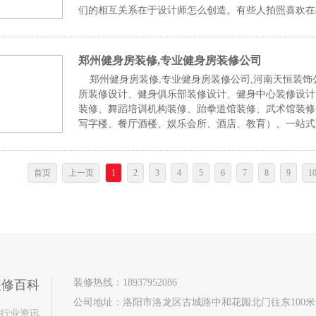
们的相互关系在于设计师怎么创造。有些人拍照喜欢在
计师
郑州健身房装修,专业健身房装修公司
郑州健身房装修,专业健身房装修公司,河南天恒装饰
所装修设计、健身俱乐部装修设计、健身中心装修设计
装修、舞蹈培训机构装修、跆拳道馆装修、武术馆装修
写字楼、餐厅酒楼、娱乐会所、酒店、教育）、一站式
设计，
首页
上一页
1
2
3
4
5
6
7
8
9
1
装修热线：18937952086
装修百科
公司地址：洛阳市洛龙区古城路中和花园北门往东100米
行业资讯