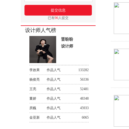
已有
96
人提交
设计师人气榜
晋盼盼
设计师
李效果
作品人气
133282
杨俊亮
作品人气
56336
王亮
作品人气
52481
董娇
作品人气
48348
房巍
作品人气
45933
金亚新
作品人气
6065