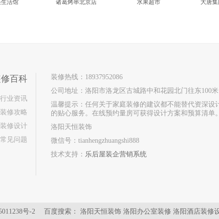
美生活馆
诸葛烤串北京店
水果超市
大唐集
装修热线：18937952086
装修百科
公司地址：洛阳市洛龙区古城路中和花园北门往东100米
行业资讯
温馨提示：任何关于家庭装修的建议都不能替代资深设
装修攻略
的贴心服务。在线预约量房可获得设计方案和预算清单
装修设计
洛阳天恒装饰
常见问题
微信号：tianhengzhuangshi888
技术支持：
乐后屋装企营销系统
011238号-2
百度搜索：
洛阳天恒装饰
洛阳办公室装修
洛阳酒店装修