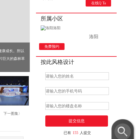
在线Q Ta
所属小区
洛阳
免费预约
健康成长。所以
片巨大的森林草
按此风格设计
下一图集〉
已有
155
人提交