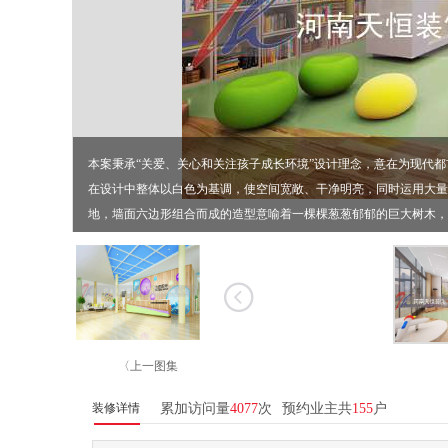
本案秉承“关爱、关心和关注孩子成长环境”设计理念，意在为现代
在设计中整体以白色为基调，使空间宽敞、干净明亮，同时运用大量
地，墙面六边形组合而成的造型意喻着一棵棵葱葱郁郁的巨大树木，
〈上一图集
装修详情
累加访问量
4077
次
预约业主共
155
户