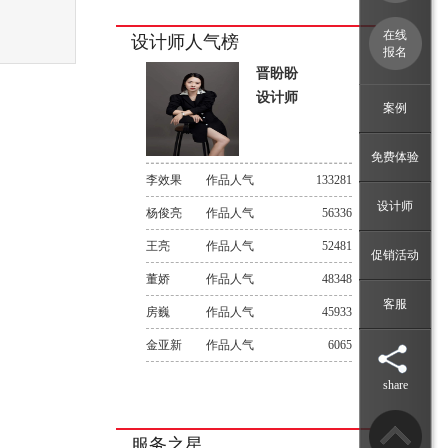
在线
设计师人气榜
报名
晋盼盼
设计师
案例
免费体验
李效果
作品人气
133281
设计师
杨俊亮
作品人气
56336
王亮
作品人气
52481
促销活动
董娇
作品人气
48348
客服
房巍
作品人气
45933
金亚新
作品人气
6065
share
服务之星